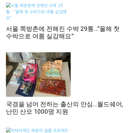
서울 쪽방촌에 전해진 수박 29통…“올해 첫
수박으로 여름 실감해요”
국경을 넘어 전하는 출산의 안심…월드쉐어,
난민 산모 1000명 지원