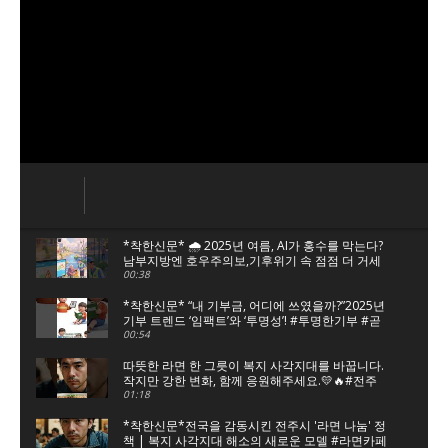
*착한신문* 🌧️ 2025년 여름, AI가 홍수를 막는다?
남부지방엔 호우주의보,기후위기 속 점점 더 거세
지는 폭우.하지만 이젠, 대응 방식이 달라졌어요.
00:38
*착한신문* “내 기부금, 어디에 쓰였을까?”2025년
기부 트렌드 ‘임팩트’와 ‘투명성’! #투명한기부 #곧
장기부 #체리기부 #기부플랫폼 #착한소비 #기부
00:54
문화 #착한신문
따뜻한 라면 한 그릇이 복지 사각지대를 바꿉니다.
작지만 강한 변화, 함께 응원해주세요.💛🔥#전주
함께라면 #라면카페 #충주시나누면 #복지정책 #
01:18
라면나눔 #착한신문
*착한신문*전국을 감동시킨 전주시 '라면 나눔' 정
책 | 복지 사각지대 해소의 새로운 모델 #라면카페