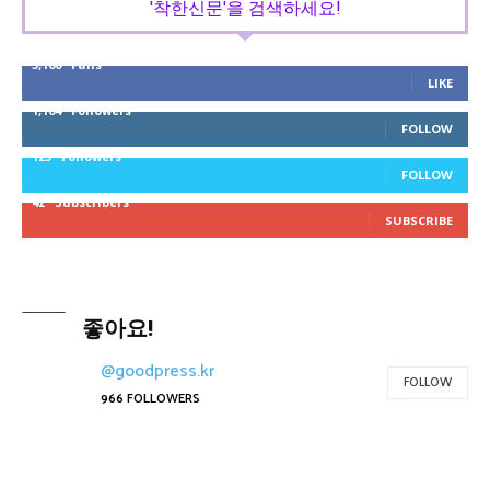
'착한신문'을 검색하세요!
5,160
Fans
LIKE
1,164
Followers
FOLLOW
125
Followers
FOLLOW
42
Subscribers
SUBSCRIBE
좋아요!
@goodpress.kr
FOLLOW
966
FOLLOWERS