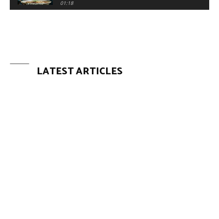
#복지정책
01:18
*착한신문* 기부 트렌드를 알아보자! 체험형 기부!
자세한 내용은 착한신문 기사 내용을 확인하세요!
#착한신문 #체험형기부 #기부앱 #기부 #기부트
00:53
렌드
*착한신문* 📌 2025 기부 트렌드②｜일상이 기부
가 되다! ‘체험형 기부’ 🔥
00:52
LATEST ARTICLES
[오늘의 착한습관] 🖋️ 생각은 메모할 때 힘을 갖는
다.
01:22
*착한신문* '기부 감각'을 아시나요? 먹고 달리고
느끼고, 일상이 기부가 됩니다! #착한신문 #기부 #
기부트렌드 #기부감각
00:20
*착한신문* 오늘의 착한 생각 "나는 매일 조금씩
성장하고 있습니다. 완벽하지 않아도 괜찮아요. 오
늘도 나답게, 천천히, 행복한 하루가 될 거예요." #
00:13
자기돌봄 #마음챙김 #힐링
*착한신문* ✨ 세상을 바꾸는 약속 ✨
00:45