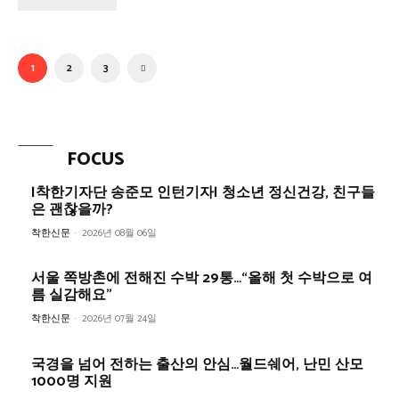
1
2
3
FOCUS
|착한기자단 송준모 인턴기자| 청소년 정신건강, 친구들
은 괜찮을까?
착한신문
-
2026년 08월 06일
서울 쪽방촌에 전해진 수박 29통…“올해 첫 수박으로 여
름 실감해요”
착한신문
-
2026년 07월 24일
국경을 넘어 전하는 출산의 안심…월드쉐어, 난민 산모
1000명 지원