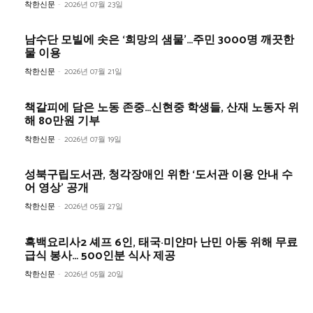
착한신문
-
2026년 07월 23일
남수단 모빌에 솟은 ‘희망의 샘물’…주민 3000명 깨끗한
물 이용
착한신문
-
2026년 07월 21일
책갈피에 담은 노동 존중…신현중 학생들, 산재 노동자 위
해 80만원 기부
착한신문
-
2026년 07월 19일
성북구립도서관, 청각장애인 위한 ‘도서관 이용 안내 수
어 영상’ 공개
착한신문
-
2026년 05월 27일
흑백요리사2 셰프 6인, 태국·미얀마 난민 아동 위해 무료
급식 봉사… 500인분 식사 제공
착한신문
-
2026년 05월 20일